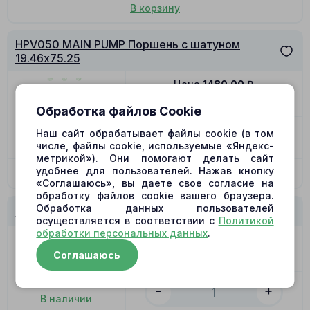
В корзину
HPV050 MAIN PUMP Поршень с шатуном
19.46x75.25
Цена
1480.00
₽
Позиция
21
Обработка файлов Cookie
-
+
Наш сайт обрабатывает файлы cookie (в том
В наличии
числе, файлы cookie, используемые «Яндекс-
метрикой»). Они помогают делать сайт
удобнее для пользователей. Нажав кнопку
В корзину
«Соглашаюсь», вы даете свое согласие на
обработку файлов cookie вашего браузера.
Обработка данных пользователей
HPV050 MAIN PUMP Серво поршень
осуществляется в соответствии с
Политикой
обработки персональных данных
.
Цена
1659.00
₽
Соглашаюсь
Позиция
92
-
+
В наличии