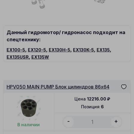
Данный гидромотор/ гидронасос подходит на
спецтехнику:
,
,
,
,
,
EX100-5
EX120-5
EX130H-5
EX130K-5
EX135
,
EX135USR
EX135W
HPV050 MAIN PUMP Блок цилиндров 86x64
Цена
12216.00
₽
Позиция
6
-
+
В наличии