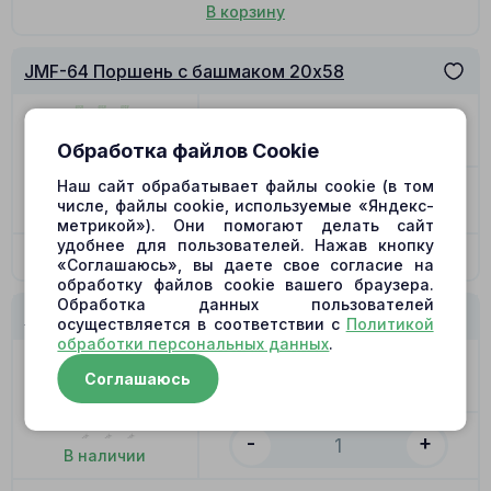
В корзину
JMF-64 Поршень с башмаком 20x58
Цена
979.00
₽
Позиция
11
Обработка файлов Cookie
Наш сайт обрабатывает файлы cookie (в том
-
+
числе, файлы cookie, используемые «Яндекс-
В наличии
метрикой»). Они помогают делать сайт
удобнее для пользователей. Нажав кнопку
В корзину
«Соглашаюсь», вы даете свое согласие на
обработку файлов cookie вашего браузера.
Обработка данных пользователей
JMF-64 Распределитель M
осуществляется в соответствии с
Политикой
обработки персональных данных
.
Цена
4389.00
₽
Соглашаюсь
Позиция
12
-
+
В наличии