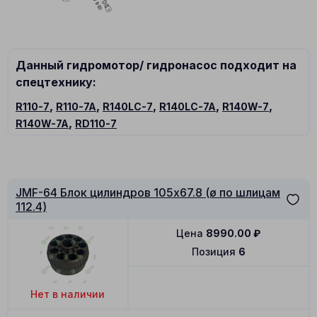
Данный гидромотор/ гидронасос подходит на
спецтехнику:
,
,
,
,
,
R110-7
R110-7A
R140LC-7
R140LC-7A
R140W-7
,
R140W-7A
RD110-7
JMF-64 Блок цилиндров 105x67.8 (ø по шлицам
112.4)
Цена
8990.00
₽
Позиция
6
Нет в наличии