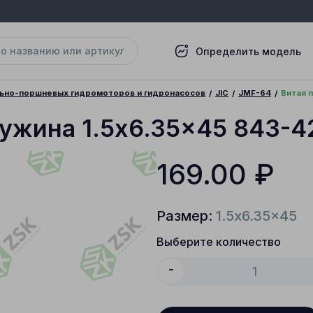
Определить модель
льно-поршневых гидромоторов и гидронасосов
JIC
JMF-64
Витая 
ружина 1.5x6.35x45 843-4
169.00
₽
Размер:
1.5x6.35x45
Выберите количество
-