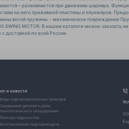
аются – разжимаются при движении шарнира. Функци
йствии на него прижимной пластины и плунжеров. Пре
мены витой пружины: - механическое повреждение Пру
30 SWING MOTOR. В нашем каталоге можно заказать не 
 с доставкой по всей России.
лог и новости
Виды гидрокопировальных приводов
Ус
Смазывание деталей и узлов
технологического оборудования
ОО
Фильтры гидросистем
Ба
Восстановление гидроцилиндров