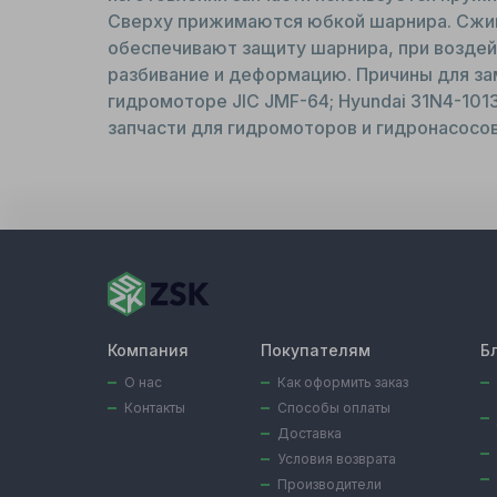
Сверху прижимаются юбкой шарнира. Сжим
обеспечивают защиту шарнира, при возде
разбивание и деформацию. Причины для за
гидромоторе JIC JMF-64; Hyundai 31N4-101
запчасти для гидромоторов и гидронасосов
Компания
Покупателям
Б
О нас
Как оформить заказ
Контакты
Способы оплаты
Доставка
Условия возврата
Производители