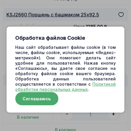
KSJ2660 Поршень с башмаком 25x92.5
Цена
1285.00
₽
Позиция
11
Обработка файлов Cookie
-
+
Наш сайт обрабатывает файлы cookie (в том
В наличии
числе, файлы cookie, используемые «Яндекс-
метрикой»). Они помогают делать сайт
удобнее для пользователей. Нажав кнопку
В корзину
«Соглашаюсь», вы даете свое согласие на
обработку файлов cookie вашего браузера.
Обработка данных пользователей
KSJ2660 Распределитель R
осуществляется в соответствии с
Политикой
обработки персональных данных
.
Цена
5607.00
₽
Соглашаюсь
Позиция
12
-
+
В наличии
В корзину