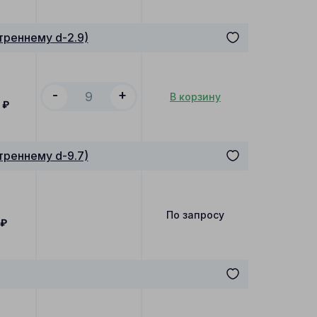
треннему d-2.9)
-
+
В корзину
₽
треннему d-9.7)
По запросу
₽