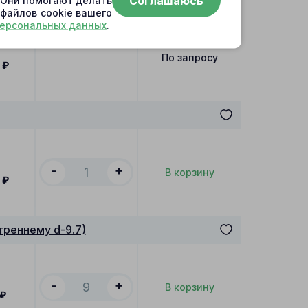
Соглашаюсь
. Они помогают делать
 файлов cookie вашего
персональных данных
.
По запросу
0
₽
-
+
В корзину
0
₽
треннему d-9.7)
-
+
В корзину
₽