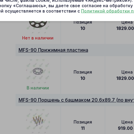
MFS-90 Прижимная пластина
ом числе, файлы cookie, используемые «Яндекс-метрикой»)
нопку «Соглашаюсь», вы даете свое согласие на обработку
й осуществляется в соответствии с
Политикой обработки 
Позиция
Цена
10
1829.0
Нет в наличии
MFS-90 Прижимная пластина
Позиция
Цена
10
1829.0
В наличии
MFS-90 Поршень с башмаком 20.6x89.7 (по вну
Позиция
Цена
11
919.00