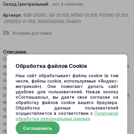
Склад Центральный:
нет в наличии
Артикул:
606-2100C; 90-01.100; НП90-01.100; PVS90-01.100;
J010023-0-010; 0000302505; 014621
Условия доставки
Описание:
Общий вид: Выполнен из двух составляющих:
Обработка файлов Cookie
монолитная конструкция цилиндра со сферовидным
шарниром на торцевой части и башмака -
Наш сайт обрабатывает файлы cookie (в том
подвижной части, на поверхности которой
числе, файлы cookie, используемые «Яндекс-
метрикой»). Они помогают делать сайт
находятся дроссельные канавки. Поршень не
удобнее для пользователей. Нажав кнопку
разборный. Для изготовления применяется два вида
«Соглашаюсь», вы даете свое согласие на
металла: для цилиндра - высокопрочная сталь, на
обработку файлов cookie вашего браузера.
Обработка данных пользователей
башмак – бронза. Принцип работы: Располагаются
осуществляется в соответствии с
Политикой
поршни в посадочные места блока цилиндров
обработки персональных данных
.
параллельно оси вала, проходя через отверстия
Соглашаюсь
прижимной пластины. Во время работы мотора