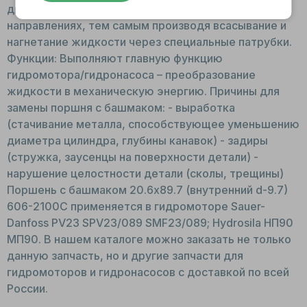
двигаются в возвратно – поступательных
направлениях, тем самым производя всасывание и
нагнетание жидкости через специальные патрубки.
Функции: Выполняют главную функцию
гидромотора/гидронасоса – преобразование
жидкости в механическую энергию. Причины для
замены поршня с башмаком: - выработка
(стачивание металла, способствующее уменьшению
диаметра цилиндра, глубины канавок) - задиры
(стружка, заусенцы на поверхности детали) -
нарушение целостности детали (сколы, трещины)
Поршень с башмаком 20.6x89.7 (внутренний d-9.7)
606-2100С применяется в гидромоторе Sauer-
Danfoss PV23 SPV23/089 SMF23/089; Hydrosila НП90
МП90. В нашем каталоге можно заказать не только
данную запчасть, но и другие запчасти для
гидромоторов и гидронасосов с доставкой по всей
России.