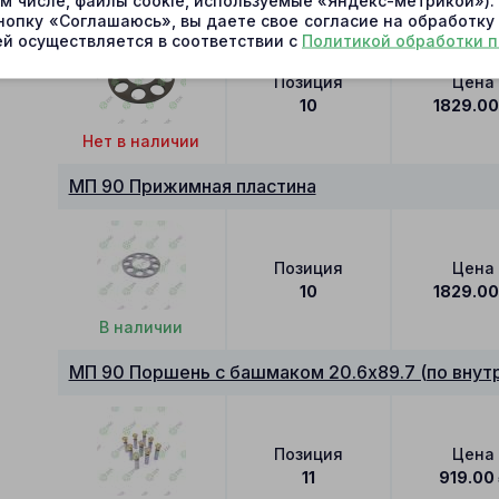
МП 90 Прижимная пластина
ом числе, файлы cookie, используемые «Яндекс-метрикой»)
нопку «Соглашаюсь», вы даете свое согласие на обработку
й осуществляется в соответствии с
Политикой обработки 
Позиция
Цена
10
1829.0
Нет в наличии
МП 90 Прижимная пластина
Позиция
Цена
10
1829.0
В наличии
МП 90 Поршень с башмаком 20.6x89.7 (по внутр
Позиция
Цена
11
919.00