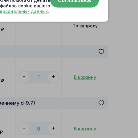
Соглашаюсь
. Они помогают делать
 файлов cookie вашего
персональных данных
.
По запросу
0
₽
-
+
В корзину
0
₽
еннему d-9.7)
-
+
В корзину
₽