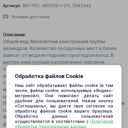
Артикул:
901-1101; J633120-1-211; 2043442
Условия доставки
Описание:
Общий вид: Монолитная конструкция группы
цилиндров. Количество посадочных мест в блоке
зависит от модели гидромотора/гидронасоса. В
центре конструкции расположено сквозное
отверстие со шлицами. Внутри блока
устанавливаются пружина, упорное кольцо,
Обработка файлов Cookie
стопорное кольцо. На торце имеется посадочное
Наш сайт обрабатывает файлы cookie (в том
место для шарнира. Для изготовления блока
числе, файлы cookie, используемые «Яндекс-
метрикой»). Они помогают делать сайт
цилиндров используется высокопрочная сталь.
удобнее для пользователей. Нажав кнопку
Принцип работы: Устанавливается на валу шлицевым
«Соглашаюсь», вы даете свое согласие на
соединением, в цилиндры помещаются поршни.
обработку файлов cookie вашего браузера.
Обработка данных пользователей
Фиксируется с одного торца плитой скольжения, с
осуществляется в соответствии с
Политикой
другого – шарниром. Во время работы мотора
обработки персональных данных
.