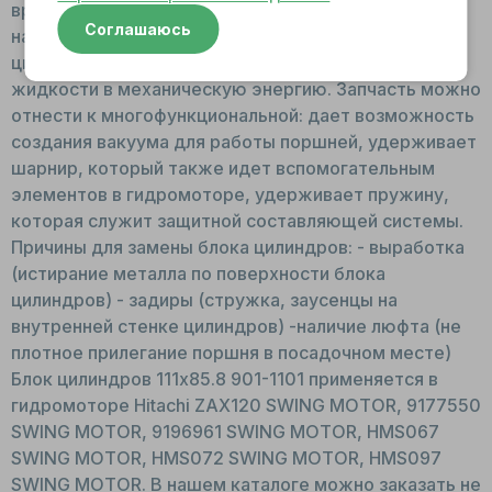
вращается синхронно с валом, во время движения
Соглашаюсь
начинают работу плунжеры. Функции: В блоке
цилиндров происходят процессы преобразования
жидкости в механическую энергию. Запчасть можно
отнести к многофункциональной: дает возможность
создания вакуума для работы поршней, удерживает
шарнир, который также идет вспомогательным
элементов в гидромоторе, удерживает пружину,
которая служит защитной составляющей системы.
Причины для замены блока цилиндров: - выработка
(истирание металла по поверхности блока
цилиндров) - задиры (стружка, заусенцы на
внутренней стенке цилиндров) -наличие люфта (не
плотное прилегание поршня в посадочном месте)
Блок цилиндров 111x85.8 901-1101 применяется в
гидромоторе Hitachi ZAX120 SWING MOTOR, 9177550
SWING MOTOR, 9196961 SWING MOTOR, HMS067
SWING MOTOR, HMS072 SWING MOTOR, HMS097
SWING MOTOR. В нашем каталоге можно заказать не