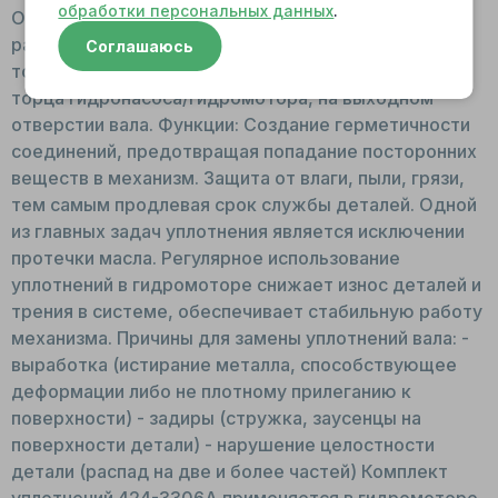
обработки персональных данных
.
Общий вид: Состоит из набора резиновых колец
разного диаметра. Принцип работы: Являются
Соглашаюсь
торцевыми уплотнителями. Устанавливаются с
торца гидронасоса/гидромотора, на выходном
отверстии вала. Функции: Создание герметичности
соединений, предотвращая попадание посторонних
веществ в механизм. Защита от влаги, пыли, грязи,
тем самым продлевая срок службы деталей. Одной
из главных задач уплотнения является исключении
протечки масла. Регулярное использование
уплотнений в гидромоторе снижает износ деталей и
трения в системе, обеспечивает стабильную работу
механизма. Причины для замены уплотнений вала: -
выработка (истирание металла, способствующее
деформации либо не плотному прилеганию к
поверхности) - задиры (стружка, заусенцы на
поверхности детали) - нарушение целостности
детали (распад на две и более частей) Комплект
уплотнений 424-3306A применяется в гидромоторе