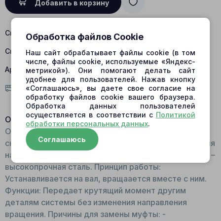
Добавить в корзину
Склад Барнаул:
есть в наличии
Обработка файлов Cookie
Склад Центральный:
есть в наличии
Наш сайт обрабатывает файлы cookie (в том
числе, файлы cookie, используемые «Яндекс-
Артикул:
424-3601; 2953801763
метрикой»). Они помогают делать сайт
удобнее для пользователей. Нажав кнопку
«Соглашаюсь», вы даете свое согласие на
Условия доставки
обработку файлов cookie вашего браузера.
Обработка данных пользователей
осуществляется в соответствии с
Политикой
Описание:
обработки персональных данных
.
Общий вид: Деталь цилиндрической формы со
Соглашаюсь
сквозным отверстием. Имеет шлицевые соединения
на внутренних стенках. Материал для изготовления –
высокопрочная сталь. Принцип работы:
Устанавливается на вал, вращаается вместе с ним.
Функции: Передает крутящий момент другим
деталям системы без изменения направления
вращения. Причины для замены муфты: -