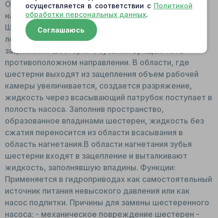
Общий вид: Соятоит из корпуса в котором
осуществляется в соответствии с
Политикой
обработки персональных данных
.
находится ведущая вал-шестерня и ведомая.
Шестерни установлены на опорных втулках для
Соглашаюсь
легкого вращения. Принцип работы: Находящиеся в
зацеплении шестерни с зубьями вращаются в
противоположном направлении. В области, где
шестерни выходят из зацепления объем рабочей
камеры увеличивается, создается разряжение,
жидкость через всасывающий патрубок поступает в
полость насоса. Заполнив пространство,
образованное впадинами шестерен, жидкость без
сжатия переносится из области всасывания в
область нагнетания.В области нагнетания зубья
шестерни входят в зацепление и выталкивают
жидкость, заполнявшую впадины. Функции:
Применяется в гидроприводах как самостоятельный
источник питания невысокого давления или как
насос подпитки. Причины для замены шестеренного
насоса: - механическое повреждение шестерен -