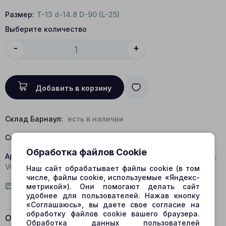
Размер:
T-13 d-14.8 D-90 (L-25)
Выберите количество
-
+
Добавить в корзину
Склад Барнаул:
есть в наличии
Склад Центральный:
есть в наличии
Обработка файлов Cookie
Артикул:
424-7800B; XJBN-00737; XJBN-00929; K9001811;
VOE14535458
Наш сайт обрабатывает файлы cookie (в том
числе, файлы cookie, используемые «Яндекс-
Условия доставки
метрикой»). Они помогают делать сайт
удобнее для пользователей. Нажав кнопку
«Соглашаюсь», вы даете свое согласие на
обработку файлов cookie вашего браузера.
Описание:
Обработка данных пользователей