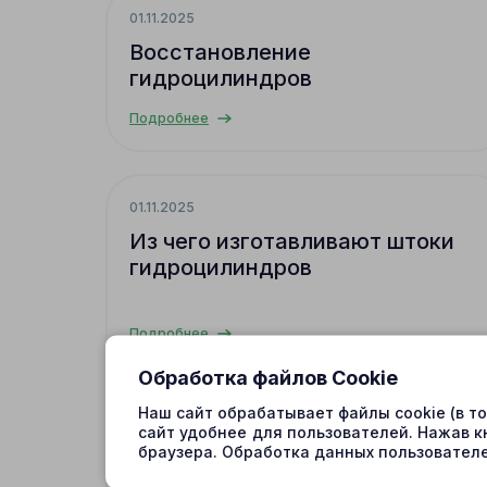
01.11.2025
Восстановление
гидроцилиндров
Подробнее
01.11.2025
Из чего изготавливают штоки
гидроцилиндров
Подробнее
Обработка файлов Cookie
Наш сайт обрабатывает файлы cookie (в т
31.10.2025
сайт удобнее для пользователей. Нажав к
браузера. Обработка данных пользователе
Шаговые электрогидроприводы