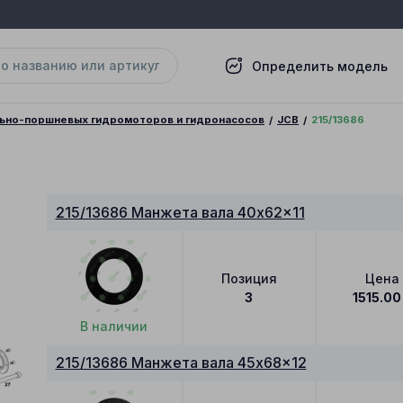
Определить модель
льно-поршневых гидромоторов и гидронасосов
JCB
215/13686
215/13686 Манжета вала 40x62x11
Позиция
Цена
3
1515.00
В наличии
215/13686 Манжета вала 45x68x12