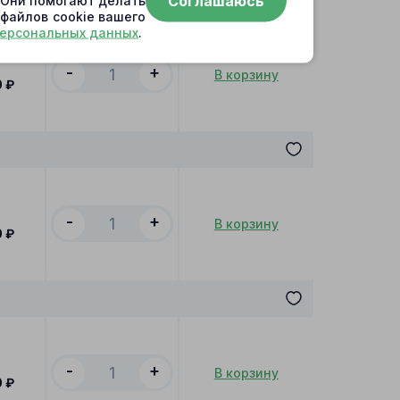
Соглашаюсь
. Они помогают делать
 файлов cookie вашего
персональных данных
.
-
+
В корзину
0
₽
-
+
В корзину
0
₽
-
+
В корзину
0
₽