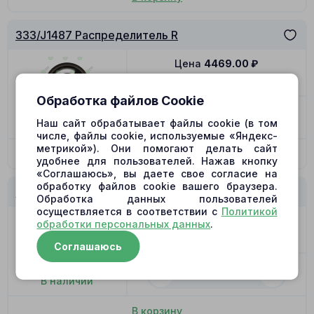
333/J1487 Распределитель R
Цена
4469.00
₽
Позиция
12
Обработка файлов Cookie
-
+
Наш сайт обрабатывает файлы cookie (в том
В наличии
числе, файлы cookie, используемые «Яндекс-
метрикой»). Они помогают делать сайт
В корзину
удобнее для пользователей. Нажав кнопку
«Соглашаюсь», вы даете свое согласие на
обработку файлов cookie вашего браузера.
333/J1487 Распределитель L (Биметалл)
Обработка данных пользователей
осуществляется в соответствии с
Политикой
Цена
4469.00
₽
обработки персональных данных
.
Позиция
12
Соглашаюсь
-
+
В наличии
В корзину