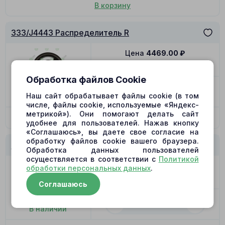
В корзину
333/J4443 Распределитель R
Цена
4469.00
₽
Позиция
12
Обработка файлов Cookie
-
+
Наш сайт обрабатывает файлы cookie (в том
В наличии
числе, файлы cookie, используемые «Яндекс-
метрикой»). Они помогают делать сайт
В корзину
удобнее для пользователей. Нажав кнопку
«Соглашаюсь», вы даете свое согласие на
обработку файлов cookie вашего браузера.
333/J4443 Распределитель L (Биметалл)
Обработка данных пользователей
осуществляется в соответствии с
Политикой
Цена
4469.00
₽
обработки персональных данных
.
Позиция
12
Соглашаюсь
-
+
В наличии