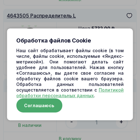
4643505 Распределитель L
Цена
5732.00
₽
Позиция
12
Обработка файлов Cookie
-
+
Наш сайт обрабатывает файлы cookie (в том
В наличии
числе, файлы cookie, используемые «Яндекс-
метрикой»). Они помогают делать сайт
удобнее для пользователей. Нажав кнопку
В корзину
«Соглашаюсь», вы даете свое согласие на
обработку файлов cookie вашего браузера.
Обработка данных пользователей
4643505 Распределитель R
осуществляется в соответствии с
Политикой
обработки персональных данных
.
Цена
5732.00
₽
Соглашаюсь
Позиция
12
-
+
В наличии
В корзину