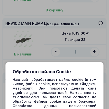
В корзину
HPV102 MAIN PUMP Центральный шип
Цена
1619.00
₽
Позиция
22
-
+
В наличии
В корзину
Обработка файлов Cookie
HPV102 MAIN PUMP Стопорное кольцо
Наш сайт обрабатывает файлы cookie (в том
числе, файлы cookie, используемые «Яндекс-
Цена
96.00
₽
метрикой»). Они помогают делать сайт
удобнее для пользователей. Нажав кнопку
Позиция
66
«Соглашаюсь», вы даете свое согласие на
обработку файлов cookie вашего браузера.
-
+
Обработка данных пользователей
В наличии