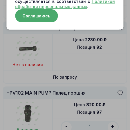
осуществляется в соответствии с
Политикой
обработки персональных данных
.
В корзину
Соглашаюсь
HPV102 MAIN PUMP Серво поршень
Цена
2230.00
₽
Позиция
92
Нет в наличии
По запросу
HPV102 MAIN PUMP Палец поршня
Цена
820.00
₽
Позиция
97
-
+
В наличии