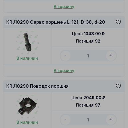
В корзину
KRJ10290 Серво поршень L-121, D-38, d-20
Цена
1348.00
₽
Позиция
92
-
+
В наличии
В корзину
KRJ10290 Поводок поршня
Цена
2049.00
₽
Позиция
97
-
+
В наличии