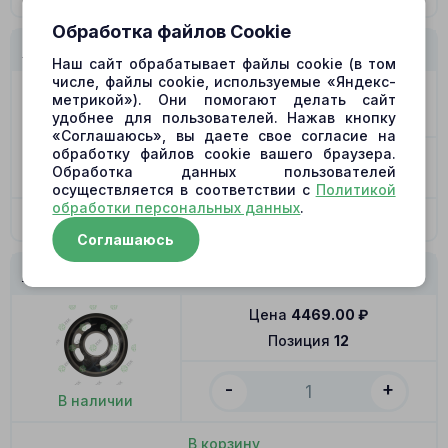
Обработка файлов Cookie
KRJ10290 Распределитель R
Наш сайт обрабатывает файлы cookie (в том
числе, файлы cookie, используемые «Яндекс-
Цена
4469.00
₽
метрикой»). Они помогают делать сайт
Позиция
12
удобнее для пользователей. Нажав кнопку
«Соглашаюсь», вы даете свое согласие на
обработку файлов cookie вашего браузера.
-
+
Обработка данных пользователей
В наличии
осуществляется в соответствии с
Политикой
обработки персональных данных
.
В корзину
Соглашаюсь
KRJ10290 Распределитель L (Биметалл)
Цена
4469.00
₽
Позиция
12
-
+
В наличии
В корзину