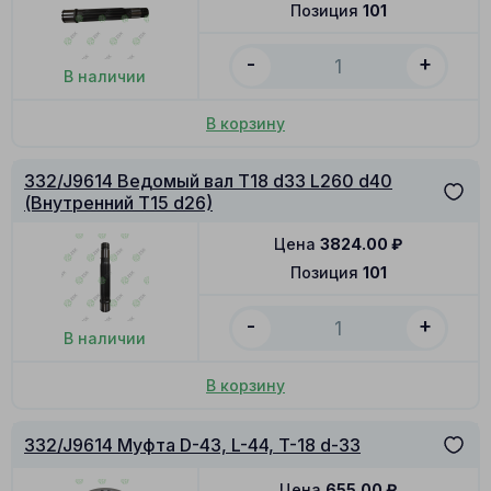
Позиция
101
-
+
В наличии
В корзину
332/J9614 Ведомый вал T18 d33 L260 d40
(Внутренний T15 d26)
Цена
3824.00
₽
Позиция
101
-
+
В наличии
В корзину
332/J9614 Муфта D-43, L-44, T-18 d-33
Цена
655.00
₽