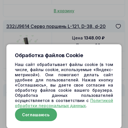
В корзину
332/J9614 Серво поршень L-121, D-38, d-20
Цена
1348.00
₽
Позиция
92
Обработка файлов Cookie
-
+
В наличии
Наш сайт обрабатывает файлы cookie (в том
числе, файлы cookie, используемые «Яндекс-
метрикой»). Они помогают делать сайт
В корзину
удобнее для пользователей. Нажав кнопку
«Соглашаюсь», вы даете свое согласие на
332/J9614 Поводок поршня
обработку файлов cookie вашего браузера.
Обработка данных пользователей
осуществляется в соответствии с
Политикой
Цена
2049.00
₽
обработки персональных данных
.
Позиция
97
Соглашаюсь
-
+
В наличии