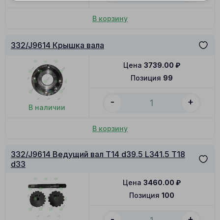
В корзину
332/J9614 Крышка вала
Цена
3739.00
₽
Позиция
99
-
+
В наличии
В корзину
332/J9614 Ведущий вал T14 d39.5 L341.5 T18
d33
Цена
3460.00
₽
Позиция
100
-
+