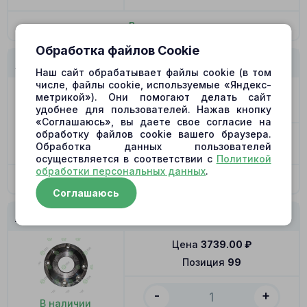
В корзину
Обработка файлов Cookie
KRJ4690 Поводок поршня
Наш сайт обрабатывает файлы cookie (в том
числе, файлы cookie, используемые «Яндекс-
Цена
2049.00
₽
метрикой»). Они помогают делать сайт
Позиция
97
удобнее для пользователей. Нажав кнопку
«Соглашаюсь», вы даете свое согласие на
обработку файлов cookie вашего браузера.
-
+
Обработка данных пользователей
В наличии
осуществляется в соответствии с
Политикой
обработки персональных данных
.
В корзину
Соглашаюсь
KRJ4690 Крышка вала
Цена
3739.00
₽
Позиция
99
-
+
В наличии