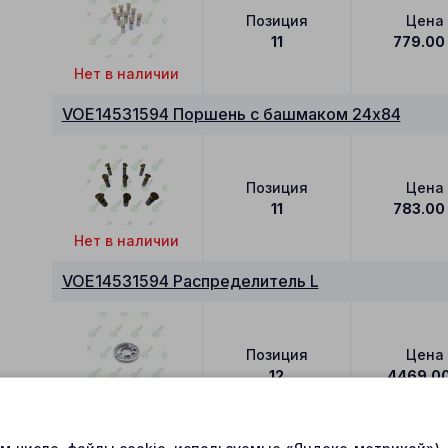
Позиция
Цена
11
779.00
Нет в наличии
VOE14531594 Поршень с башмаком 24x84
Позиция
Цена
11
783.00
Нет в наличии
VOE14531594 Распределитель L
Позиция
Цена
12
4469.0
В наличии