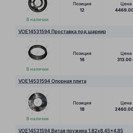
Позиция
Цена
12
4469.0
В наличии
VOE14531594 Проставка под шарнир
Позиция
Цена
16
313.00
В наличии
VOE14531594 Опорная плита
Позиция
Цена
18
2460.0
В наличии
VOE14531594 Витая пружина 1.82x8.45x4.85