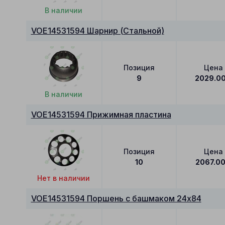
В наличии
VOE14531594 Шарнир (Стальной)
Позиция
Цена
9
2029.0
В наличии
VOE14531594 Прижимная пластина
Позиция
Цена
10
2067.0
Нет в наличии
VOE14531594 Поршень с башмаком 24x84