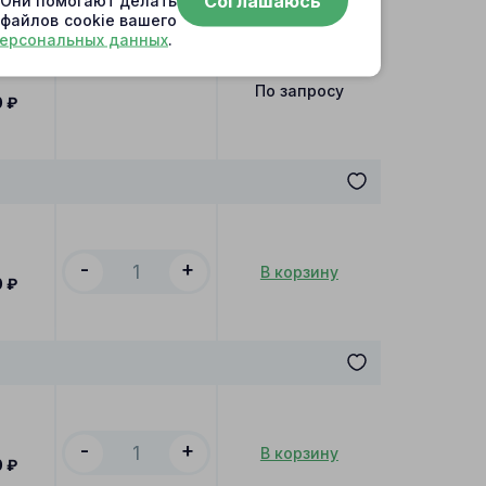
Соглашаюсь
. Они помогают делать
 файлов cookie вашего
персональных данных
.
По запросу
0
₽
-
+
В корзину
0
₽
-
+
В корзину
0
₽