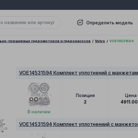
Определить модель
льно-поршневых гидромоторов и гидронасосов
Volvo
VOE14531594
VOE14531594 Комплект уплотнений с манжетам
Позиция
Цена
2
4911.00
В наличии
VOE14531594 Комплект уплотнениий с манжетой