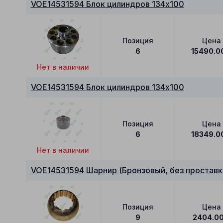
VOE14531594 Блок цилиндров 134x100
Позиция
Цена
6
15490.0
Нет в наличии
VOE14531594 Блок цилиндров 134x100
Позиция
Цена
6
18349.0
Нет в наличии
VOE14531594 Шарнир (Бронзовый, без проставк
Позиция
Цена
9
2404.0